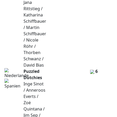
Jana
Rittstieg /
Katharina
Schiffbauer
/ Martin
Schiffbauer
/ Nicole
Röhr /
Thorben
Schwanz /
David Bias
Puzzled
6
Dutchies
Inge Sinot
/ Anneroos
Everts /
Zoë
Quintana /
Jim Sep /