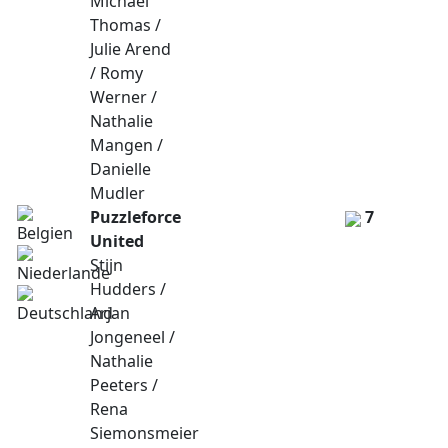
Michaël
Thomas /
Julie Arend
/ Romy
Werner /
Nathalie
Mangen /
Danielle
Mudler
Puzzleforce
7
United
Stijn
Hudders /
Arjan
Jongeneel /
Nathalie
Peeters /
Rena
Siemonsmeier