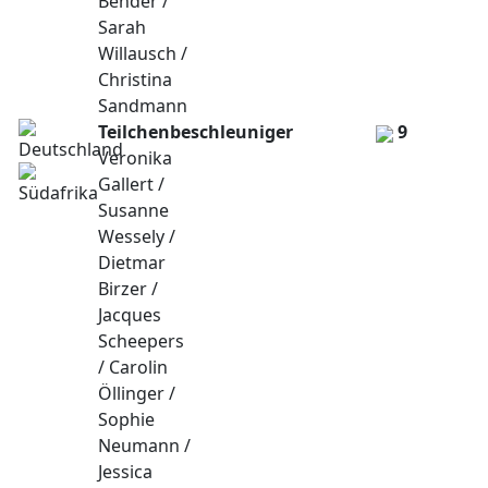
Bender /
Sarah
Willausch /
Christina
Sandmann
Teilchenbeschleuniger
9
Veronika
Gallert /
Susanne
Wessely /
Dietmar
Birzer /
Jacques
Scheepers
/ Carolin
Öllinger /
Sophie
Neumann /
Jessica