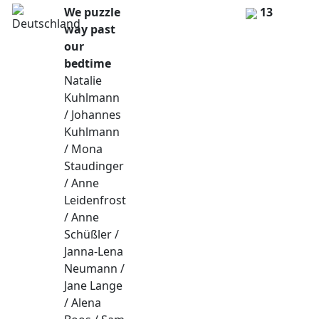
We puzzle
13
way past
our
bedtime
Natalie
Kuhlmann
/ Johannes
Kuhlmann
/ Mona
Staudinger
/ Anne
Leidenfrost
/ Anne
Schüßler /
Janna-Lena
Neumann /
Jane Lange
/ Alena