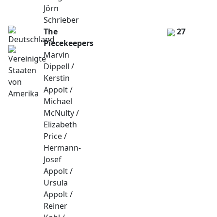
Jörn
Schrieber
The
27
Piecekeepers
Marvin
Dippell /
Kerstin
Appolt /
Michael
McNulty /
Elizabeth
Price /
Hermann-
Josef
Appolt /
Ursula
Appolt /
Reiner