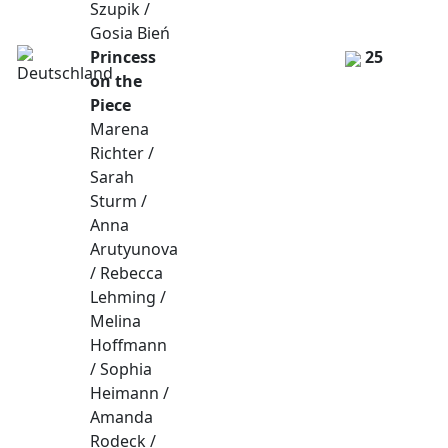
Szupik /
Gosia Bień
Princess
25
on the
Piece
Marena
Richter /
Sarah
Sturm /
Anna
Arutyunova
/ Rebecca
Lehming /
Melina
Hoffmann
/ Sophia
Heimann /
Amanda
Rodeck /