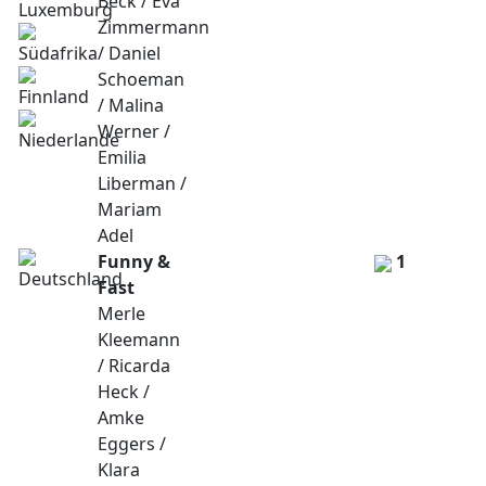
Beck / Eva
Zimmermann
/ Daniel
Schoeman
/ Malina
Werner /
Emilia
Liberman /
Mariam
Adel
Funny &
1
Fast
Merle
Kleemann
/ Ricarda
Heck /
Amke
Eggers /
Klara