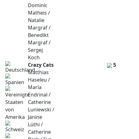
Dominic
Matheis /
Natalie
Margraf /
Benedikt
Margraf /
Sergej
Koch
Crazy Cats
5
Matthias
Haseleu /
María
Endrinal /
Catherine
Luniewski /
Janine
Lüthi /
Catherine