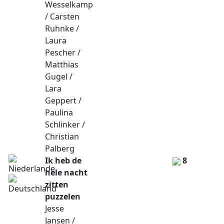
Wesselkamp
/ Carsten
Ruhnke /
Laura
Pescher /
Matthias
Gugel /
Lara
Geppert /
Paulina
Schlinker /
Christian
Palberg
Ik heb de
8
hele nacht
zitten
puzzelen
Jesse
Jansen /