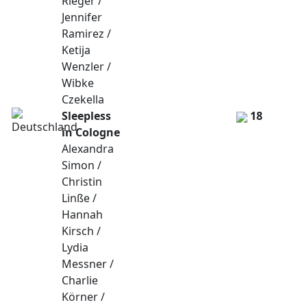
Rieger /
Jennifer
Ramirez /
Ketija
Wenzler /
Wibke
Czekella
Sleepless
18
in Cologne
Alexandra
Simon /
Christin
Linße /
Hannah
Kirsch /
Lydia
Messner /
Charlie
Körner /