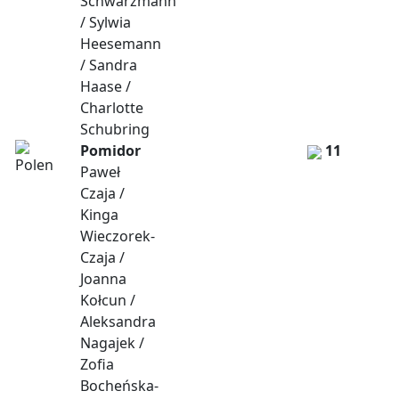
Schwarzmann
/ Sylwia
Heesemann
/ Sandra
Haase /
Charlotte
Schubring
Pomidor
11
Paweł
Czaja /
Kinga
Wieczorek-
Czaja /
Joanna
Kołcun /
Aleksandra
Nagajek /
Zofia
Bocheńska-