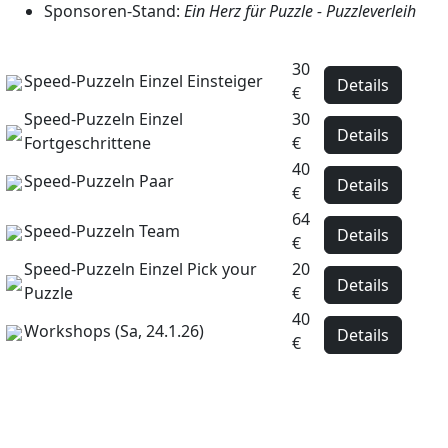
Sponsoren-Stand:
Ein Herz für Puzzle - Puzzleverleih
30
Speed-Puzzeln Einzel Einsteiger
Details
€
Speed-Puzzeln Einzel
30
Details
Fortgeschrittene
€
40
Speed-Puzzeln Paar
Details
€
64
Speed-Puzzeln Team
Details
€
Speed-Puzzeln Einzel Pick your
20
Details
Puzzle
€
40
Workshops (Sa, 24.1.26)
Details
€